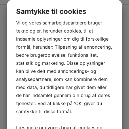
Samtykke til cookies
Bestyrelsen i JSI Badminton
Vi og vores samarbejdspartnere bruger
teknologier, herunder cookies, til at
indsamle oplysninger om dig til forskellige
Bestyrelsen:
formål, herunder: Tilpasning af annoncering,
Formand: Lotte Pedersen -
tlf:
42249742
bedre brugeroplevelse, funktionalitet,
statistik og marketing. Disse oplysninger
Kasserer: Trine Nielsen
- tlf: 30328319
kan blive delt med annoncerings- og
Bestyrelsesmedlem: Jacob Beck Christensen
- tlf:
analysepartnere, som kan kombinere dem
31588161
med data, du tidligere har givet dem eller
Bestyrelsesmedlem: Martin Søndergaard Karlsen
- tlf:
de har indsamlet gennem din brug af deres
71701224
tjenester. Ved at klikke på 'OK' giver du
samtykke til disse formål.
Læs mere om vores brug af cookies og