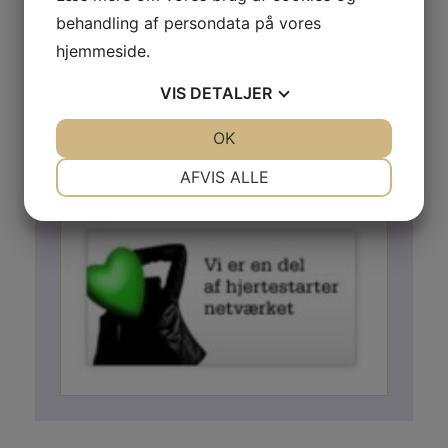
behandling af persondata på vores
hjemmeside.
VIS
DETALJER
JA
NEJ
OK
JA
NEJ
Hjertestarter JSI
NØDVENDIGE
PRÆFERENCER
AFVIS ALLE
JA
NEJ
JA
NEJ
MARKETING
STATISTIK