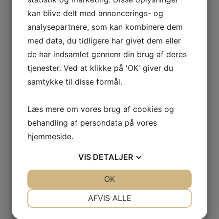
aftaler, kan
kr. 400,00 per time
kan blive delt med annoncerings- og
prisen forhandles
analysepartnere, som kan kombinere dem
individuelt)
Leje af
med data, du tidligere har givet dem eller
kr. 100,00 per time
omklædningsfaciliteter
de har indsamlet gennem din brug af deres
Leje af hal til medlemmer af
kr. 250,00 per time - 3 timer
tjenester. Ved at klikke på 'OK' giver du
JSI
for kr. 500,00
samtykke til disse formål.
Leje af hal for personer i
kr. 250,00 per time
9740 området
Læs mere om vores brug af cookies og
Lejemålet skal efterlades i samme stand som det er
behandling af persondata på vores
modtaget. Sker dette ikke, opkræves der for
rengøring/oprydning af områderne. Prisen er kr. 400,00
hjemmeside.
per medarbejder per påbegyndt time. Udgifter i
forbindelse med skader ved leje/arrangement påhviler
VIS
DETALJER
lejer.
SparV-hallen forbeholder sig ret til at bruge husets faste
leverandører.
JA
NEJ
OK
JA
NEJ
NØDVENDIGE
PRÆFERENCER
AFVIS ALLE
JA
NEJ
JA
NEJ