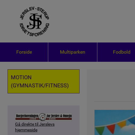
Forside
Multiparken
Fodbold
MOTION
(GYMNASTIK/FITNESS)
Gå direkte til Jerslevs
Gå direkte til DGI's hjemmeside
hjemmeside