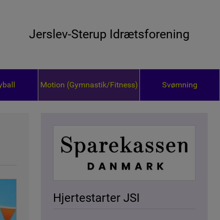
Jerslev-Sterup Idrætsforening
yball
Motion (Gymnastik/Fitness)
Svømning
Hjertestarter JSI