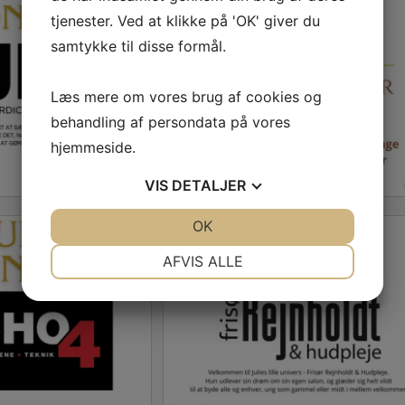
tjenester. Ved at klikke på 'OK' giver du
samtykke til disse formål.
Læs mere om vores brug af cookies og
behandling af persondata på vores
hjemmeside.
VIS
DETALJER
JA
NEJ
OK
JA
NEJ
NØDVENDIGE
PRÆFERENCER
AFVIS ALLE
JA
NEJ
JA
NEJ
MARKETING
STATISTIK